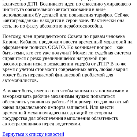
количество ДТП. Возникают идеи по спасению умирающего
института обязательного автострахования в виде
использования б/у деталей или повышения тарифов. Сейчас
«автогражданка» находится в серой зоне. Фактически она
есть, но по факту абсолютно неработоспособна.
Поэтому, член президентского Совета по правам человека
Кирилл Кабанов предложил ввести временный мораторий на
оформление полисов ОСАГО. Но возникает вопрос – как
быть теми, кто его уже получил? Может ли судебная система
справиться с резко увеличившейся нагрузкой при
рассмотрении иска о возмещении ущерба от ДТП? В то же
время с учетом стоимости современных авто, любая авария
может быть нерешаемой финансовой проблемой для
автомобилистов.
А может быть, вместо того чтобы заниматься популизмом и
замораживать рабочие механизмы нужно попытаться
обеспечить условия их работы? Например, создав льготный
канал параллельного импорта запчастей. Или ввести
временный механизм адресных дотаций со стороны
государства для обеспечения выполнения обязательств
автостраховщиков перед водителями.
Вернуться к списку новостей