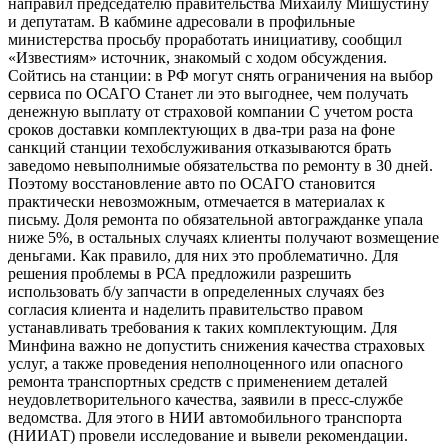
направил председателю правительства Михаилу Мишустину
и депутатам. В кабмине адресовали в профильные
министерства просьбу проработать инициативу, сообщил
«Известиям» источник, знакомый с ходом обсуждения.
Сойтись на станции: в РФ могут снять ограничения на выбор
сервиса по ОСАГО Станет ли это выгоднее, чем получать
денежную выплату от страховой компании С учетом роста
сроков доставки комплектующих в два-три раза на фоне
санкций станции техобслуживания отказываются брать
заведомо невыполнимые обязательства по ремонту в 30 дней.
Поэтому восстановление авто по ОСАГО становится
практически невозможным, отмечается в материалах к
письму. Доля ремонта по обязательной автогражданке упала
ниже 5%, в остальных случаях клиенты получают возмещение
деньгами. Как правило, для них это проблематично. Для
решения проблемы в РСА предложили разрешить
использовать б/у запчасти в определенных случаях без
согласия клиента и наделить правительство правом
устанавливать требования к таких комплектующим. Для
Минфина важно не допустить снижения качества страховых
услуг, а также проведения неполноценного или опасного
ремонта транспортных средств с применением деталей
неудовлетворительного качества, заявили в пресс-службе
ведомства. Для этого в НИИ автомобильного транспорта
(НИИАТ) провели исследование и вывели рекомендации.