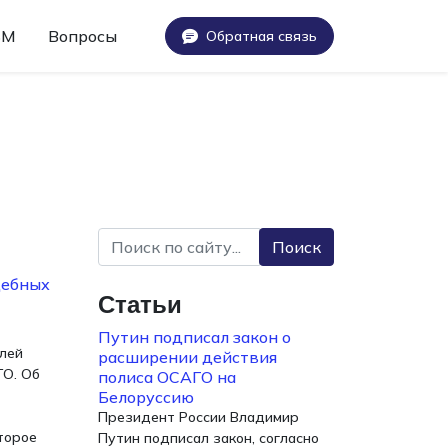
БМ
Вопросы
Обратная связь
Поиск
дебных
Статьи
Путин подписал закон о
олей
расширении действия
ГО. Об
полиса ОСАГО на
Белоруссию
Президент России Владимир
торое
Путин подписал закон, согласно