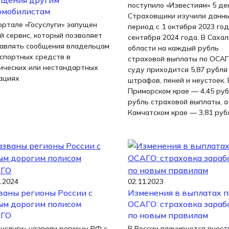
бщения другим
поступило «Известиям» 5 де
омобилистам
Страховщики изучили данны
ортале «Госуслуги» запущен
период с 1 октября 2023 год
й сервис, который позволяет
сентября 2024 года. В Саха
авлять сообщения владельцам
области на каждый рубль
спортных средств в
страховой выплаты по ОСАГ
ических или нестандартных
суду приходится 5,87 рубля
ациях
штрафов, пеней и неустоек. 
Приморском крае — 4,45 руб
рубль страховой выплаты, а
Камчатском крае — 3,81 руб
1.2024
02.11.2023
ваны регионы России с
Изменения в выплатах п
ым дорогим полисом
ОСАГО: страховка зараб
ГО
по новым правилам
услуги» назвали регионы РФ с
В России планируется внест