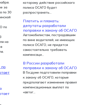
кабря.
которому действие российского
е за
полиса ОСАГО будет
а по 30
распространять...
линской
Платить и плакать:
депутаты разработали
О по
поправки к закону об ОСАГО
Автомобилистам, пострадавшим
В
по вине водителей, не имеющих
ля на
полиса ОСАГО, не придется
 в
самостоятельно требовать
ля.
компенсаци...
В России разработали
поправки к закону об ОСАГО
В Госдуме подготовили поправки
к закону об ОСАГО, которые
предполагают изменение правил
компенсационных выплат по
о
«автог...
отает
и