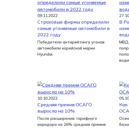
09.11.2022
27.1
Страховые фирмы определили
В Р
самые угоняемые автомобили в
изм
2022 году
вод
Победители антирейтинга угонов
МВД 
автомобили корейской марки
попр
Hyundai.
поло
води
10.10.2022
05.1
Средняя премия ОСАГО
Как
выросла на 10%
ОСА
После расширения тарифного
Осен
коридора на 26% средняя премия
базо