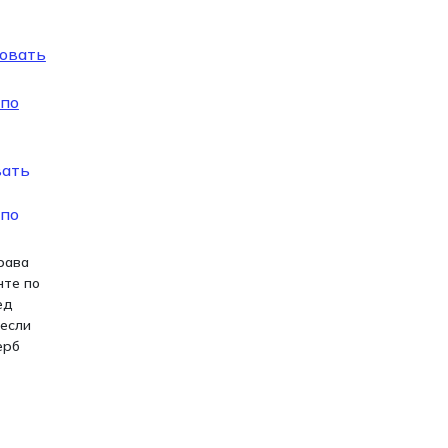
вать
 по
рава
нте по
ед
 если
ерб