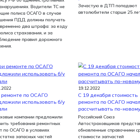
ксу РФ об административных
Зачастую в ДТП попадают
онарушениях. Водители ТС не
автолюбители старше 25 ле
щие полиса ОСАГО в случае
шения ПДД должны получать
временно два штрафа: за езду
полиса страхования, и за
блюдение правил дорожного
ения.
2.2022
19.12.2022
 ремонте по ОСАГО
С 19 декабря стоимость
дложили использовать б/у
ремонта по ОСАГО нача
али
рассчитывать по-новом
ховые компании предложили
Российский Союз
чить требования ремонтных
Автостраховщиков предста
т по ОСАГО в условиях
обновленные справочники с
статка запасных частей
стоимости запчастей