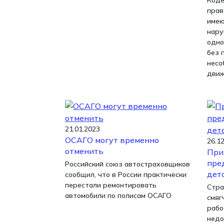
Коде
прав
имею
нару
одно
без 
несо
движ
21.01.2023
ОСАГО могут временно
26.1
отменить
При
пре
Российский союз автостраховщиков
дет
сообщил, что в России практически
перестали ремонтировать
Стра
автомобили по полисам ОСАГО
смяг
рабо
недо