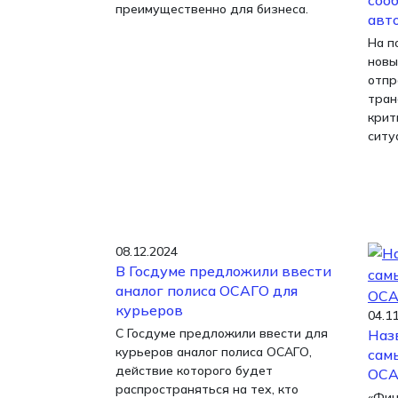
соо
преимущественно для бизнеса.
авт
На п
новы
отпр
тран
крит
ситу
08.12.2024
В Госдуме предложили ввести
аналог полиса ОСАГО для
курьеров
04.1
С Госдуме предложили ввести для
Наз
курьеров аналог полиса ОСАГО,
сам
действие которого будет
ОСА
распространяться на тех, кто
«Фин