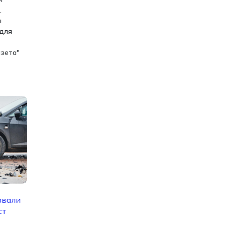
.
л
 для
азета"
звали
ст