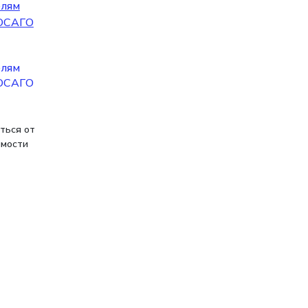
елям
 ОСАГО
ться от
имости