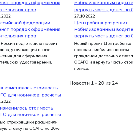
0.2022
27.10.2022
оссийской федерации
Центробанк разрешит
енят порядок оформления
мобилизованным водит
ительских прав
вернуть часть денег за
России подготовило проект
Новый проект Центробанка
авок, уточняющий новые
позволит мобилизованным
жения для оформления
гражданам досрочно отказа
тельских удостоверений.
ОСАГО и вернуть часть сто
полиса.
Новости 1 - 20 из 24
0.2022
 изменилась стоимость
ГО для новичков: расчеты
ью страховщики расширили
вую ставку по ОСАГО на 26%